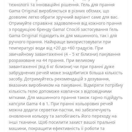
технології та інноваційні рішення. Гель для прання
Gama Original виробляється в різних об’ємах, що
дозволяє легко обрати зручний варіант саме для вас.
Отримуйте справжнє задоволення від кожного прання
з продукцією бренду Gama! Спосіб застосування Гель
Gama Original підходить як для машинного, так і для
ручного прання. Найкраще використовувати при
температурі води від +20 до +60 градусів. При
звичайному завантаженні (4 – 5 кг білизни) пакування
розраховане на 44 прання. При великому
завантаженні (від 6 кг білизни) чи при пранні дуже
забруднених речей може знадобитися більша кількість
засобу. Дотримуйтесь рекомендацій з дозування,
вказаних виробником на пакуванні. Відміряти потрібну
кількість гелю допоможе ковпачок з відповідними
мітками. Для машинного прання також гарно підійдуть
капсули Gama 4 в 1. При пранні кольорових речей
можна додати серветки-пастки, які забезпечують
оновлення кольору та запобігають його переходу на
інші тканини. Щоб посилити захист вашої пральної
машини, покращити ефективність її роботи та