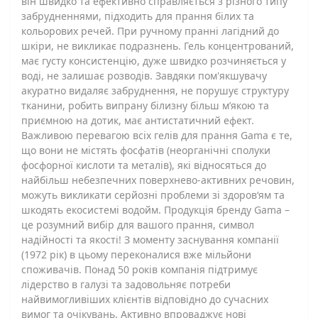
він швидко та ефективно справляється з різного типу
забрудненнями, підходить для прання білих та
кольорових речей. При ручному пранні лагідний до
шкіри, не викликає подразнень. Гель концентрований,
має густу консистенцію, дуже швидко розчиняється у
воді, не залишає розводів. Завдяки пом'якшувачу
акуратно видаляє забруднення, не порушує структуру
тканини, робить випрану білизну більш м’якою та
приємною на дотик, має антистатичний ефект.
Важливою перевагою всіх гелів для прання Gama є те,
що вони не містять фосфатів (неорганічні сполуки
фосфорної кислоти та металів), які відносяться до
найбільш небезпечних поверхнево-активних речовин,
можуть викликати серйозні проблеми зі здоров‘ям та
шкодять екосистемі водойм. Продукція бренду Gama –
це розумний вибір для вашого прання, символ
надійності та якості! З моменту заснування компанії
(1972 рік) в цьому переконалися вже мільйони
споживачів. Понад 50 років компанія підтримує
лідерство в галузі та задовольняє потреби
найвимогливіших клієнтів відповідно до сучасних
вимог та очікувань. Активно впроваджує нові