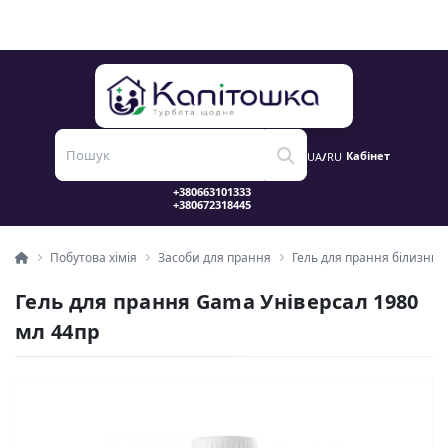
Кабінет
UA
/
RU
Побутова хімія
Засоби для прання
Гель для прання білизни
Гель для прання Gama Універсал 1980
мл 44пр