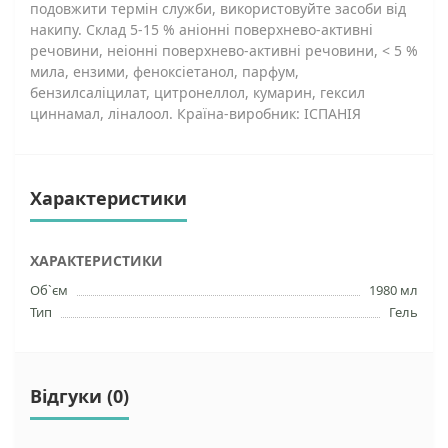
подовжити термін служби, використовуйте засоби від
накипу. Склад 5-15 % аніонні поверхнево-активні
речовини, неіонні поверхнево-активні речовини, < 5 %
мила, ензими, феноксіетанол, парфум,
бензилсаліцилат, цитронеллол, кумарин, гексил
циннамал, ліналоол. Країна-виробник: ІСПАНІЯ
Характеристики
ХАРАКТЕРИСТИКИ
Об`єм
1980 мл
Тип
Гель
Відгуки (0)