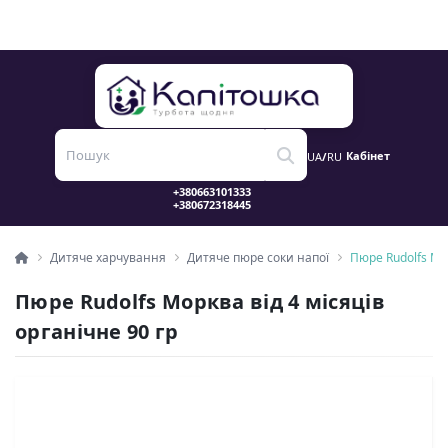
Кабінет
UA
/
RU
Дитяче харчування
Дитяче пюре соки напої
Пюре Rudolfs Мор
Пюре Rudolfs Морква від 4 місяців
органічне 90 гр