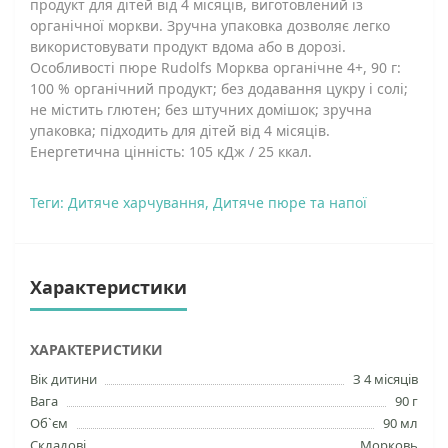
продукт для дітей від 4 місяців, виготовлений із
органічної моркви. Зручна упаковка дозволяє легко
використовувати продукт вдома або в дорозі.
Особливості пюре Rudolfs Морква органічне 4+, 90 г:
100 % органічний продукт; без додавання цукру і солі;
не містить глютен; без штучних домішок; зручна
упаковка; підходить для дітей від 4 місяців.
Енергетична цінність: 105 кДж / 25 ккал.
Теги:
Дитяче харчування
,
Дитяче пюре та напої
Характеристики
ХАРАКТЕРИСТИКИ
Вік дитини
З 4 місяців
Вага
90 г
Об`єм
90 мл
Складові
Морковь