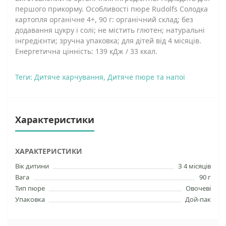
першого прикорму. Особливості пюре Rudolfs Солодка
картопля органічне 4+, 90 г: органічний склад; без
додавання цукру і солі; не містить глютен; натуральні
інгредієнти; зручна упаковка; для дітей від 4 місяців.
Енергетична цінність: 139 кДж / 33 ккал.
Теги:
Дитяче харчування
,
Дитяче пюре та напої
Характеристики
ХАРАКТЕРИСТИКИ
Вік дитини
З 4 місяців
Вага
90 г
Тип пюре
Овочеві
Упаковка
Дой-пак