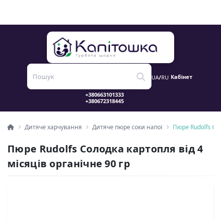
Кабінет
UA
/
RU
Дитяче харчування
Дитяче пюре соки напої
Пюре Rudolfs Сол
Пюре Rudolfs Солодка картопля від 4
місяців органічне 90 гр