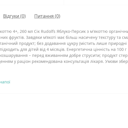
Відгуки (0)
Питання
(0)
якоттю 4+, 260 мл Сік Rudolfs Яблуко-Персик з м'якоттю органічн
ічних фруктів. Завдяки м’якоті має більш насичену текстуру та с
рганічний продукт; без додавання цукру (містить лише природні ц
підходить для дітей від 4 місяців. Енергетична цінність на 100 г 
озшарування – перед вживанням добре струсити; продукт стери
нням у раціон рекомендована консультація лікаря. Умови зберіг
напої