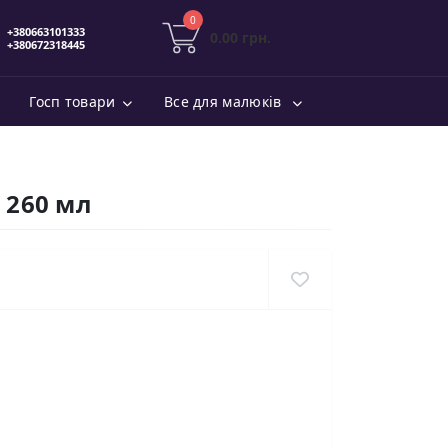
0
0.00 грн.
Госп товари
Все для малюків
л
е 260 мл