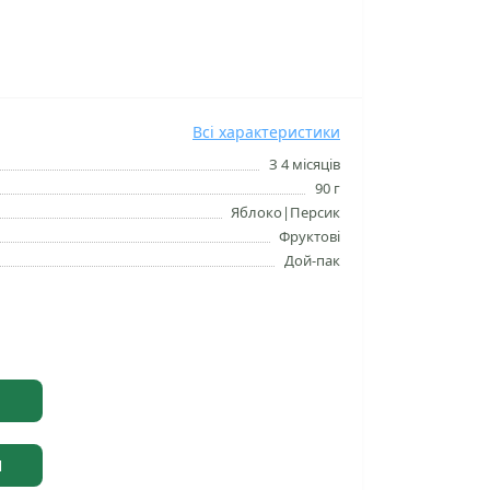
Всі характеристики
З 4 місяців
90 г
Яблоко|Персик
Фруктові
Дой-пак
Я