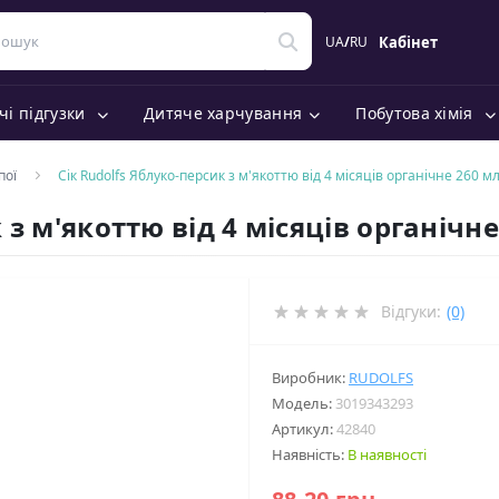
UA
/
RU
Кабінет
чі підгузки
Дитяче харчування
Побутова хімія
пої
Сік Rudolfs Яблуко-персик з м'якоттю від 4 місяців органічне 260 м
 з м'якоттю від 4 місяців органічн
Відгуки:
(0)
Виробник:
RUDOLFS
Модель:
3019343293
Артикул:
42840
Наявність:
В наявності