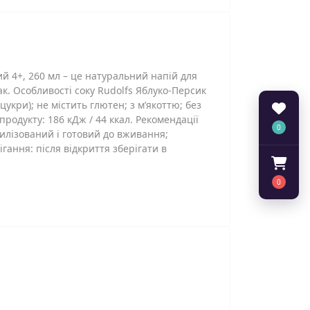
ий 4+, 260 мл – це натуральний напій для
мак. Особливості соку Rudolfs Яблуко-Персик
укри); не містить глютен; з м’якоттю; без
продукту: 186 кДж / 44 ккал. Рекомендації
0
лізований і готовий до вживання;
ання: після відкриття зберігати в
0