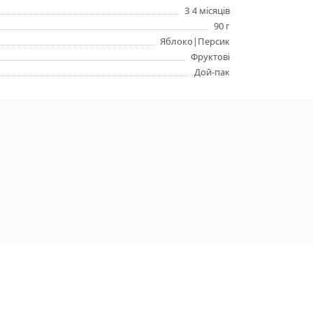
З 4 місяців
90 г
Яблоко|Персик
Фруктові
Дой-пак