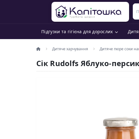
Підгузки та гігієна для дорослих
Дитя
Дитяче харчування
Дитяче пюре соки на
Сік Rudolfs Яблуко-персик