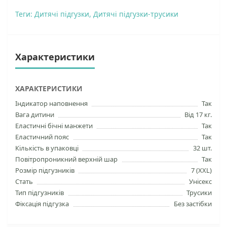
Теги:
Дитячі підгузки
,
Дитячі підгузки-трусики
Характеристики
ХАРАКТЕРИСТИКИ
Індикатор наповнення
Так
Вага дитини
Від 17 кг.
Еластичні бічні манжети
Так
Еластичний пояс
Так
Кількість в упаковці
32 шт.
Повітропроникний верхній шар
Так
Розмір підгузників
7 (XXL)
Стать
Унісекс
Тип підгузників
Трусики
Фіксація підгузка
Без застібки