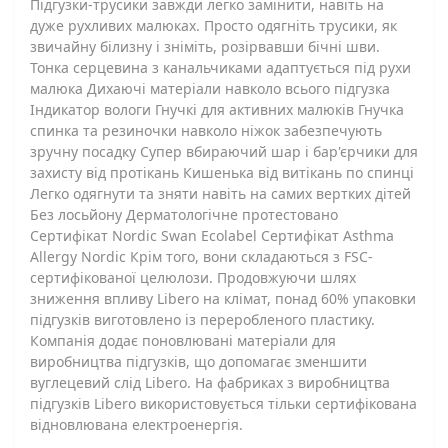
Підгузки-трусики завжди легко замінити, навіть на
дуже рухливих малюках. Просто одягніть трусики, як
звичайну білизну і зніміть, розірвавши бічні шви.
Тонка серцевина з канальчиками адаптується під рухи
малюка Дихаючі матеріали навколо всього підгузка
Індикатор вологи Гнучкі для активних малюків Гнучка
спинка та резиночки навколо ніжок забезпечують
зручну посадку Супер вбираючий шар і бар'єрчики для
захисту від протікань Кишенька від витікань по спинці
Легко одягнути та зняти навіть на самих вертких дітей
Без лосьйону Дерматологічне протестовано
Сертифікат Nordic Swan Ecolabel Сертифікат Asthma
Allergy Nordic Крім того, вони складаються з FSC-
сертифікованої целюлози. Продовжуючи шлях
зниження впливу Libero на клімат, понад 60% упаковки
підгузків виготовлено із переробленого пластику.
Компанія додає поновлювані матеріали для
виробництва підгузків, що допомагає зменшити
вуглецевий слід Libero. На фабриках з виробництва
підгузків Libero використовується тільки сертифікована
відновлювана електроенергія.