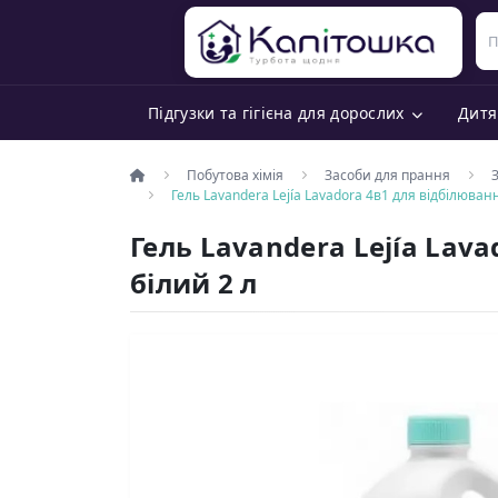
Підгузки та гігієна для дорослих
Дитя
Побутова хімія
Засоби для прання
Гель Lavandera Lejía Lavadora 4в1 для відбілюван
Гель Lavandera Lejía Lav
білий 2 л