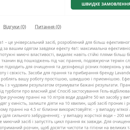
ШВИДКЕ ЗАМОВЛЕНН
Відгуки (0)
Питання
(0)
4в1 – це універсальний засіб, розроблений для більш ефективног
 за вашим одягом завдяки ефекту 4в1: максимальна ефективніс
отужні миючі властивості, видаляє навіть стійкі плями більш бі
а тканин від пошкоджень під час прання, подовжуючи термін сл
 підходить для очищення та дезінфекції різних поверхонь у ванн
ту і свіжість. Засоби для прання та прибирання бренду Lavand
 які роблять вашу роботу простішою, швидшою і приємнішою. Еф
ь і з чудовим результатом отримувати бажані результати. Пра
д турботи про власний дім! Спосіб застосування Гель-відбілюва
При ручному пранні на 10 літрів води додайте 50 мл засобу у вип
 одяг у ємність, залиште діяти на 10 хвилин, щоб засіб проник і
ому пранні на 4.5 кг білизни використовуйте: - у випадку м'якої 
 (для сильного забруднення); - у випадку жорсткої води – 200 м
те миючий засіб і запустіть цикл прання як завжди. Для очищен
е отриманий розчин, щоб досягти чистоти та гігієни на великих