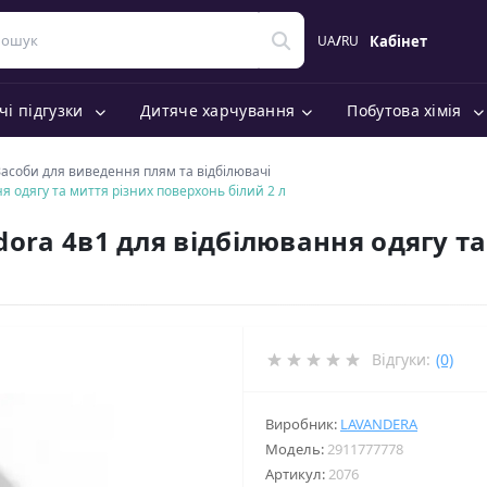
UA
/
RU
Кабінет
чі підгузки
Дитяче харчування
Побутова хімія
Засоби для виведення плям та відбілювачі
ня одягу та миття різних поверхонь білий 2 л
adora 4в1 для відбілювання одягу т
Відгуки:
(0)
Виробник:
LAVANDERA
Модель:
2911777778
Артикул:
2076