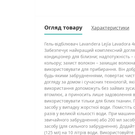
Огляд товару
Характеристики
Гель-відбілювач Lavandera Lejía Lavadora 
Забезпечує найкращий комплексний догляд
кондиціонер для білизни; надпотужність – п
кольору; захист волокон – захищає волокн
використовувати для прибирання. Він добре
будь-якими забрудненнями, повертає чисто
догляду за домом і сучасних технологій,
використання допоможуть без зайвих зусил
втомлює, а приносить лише задоволення ві
використовувати тільки для білих тканин. 
засобу у випадку жорсткої води. Помістіть
разів у великій кількості води. При машинн
звичайного забруднення) або 200 мл засобу
засобу (для сильного забруднення). Додай
(125 мл) на 10 літрів води. Використовуйт