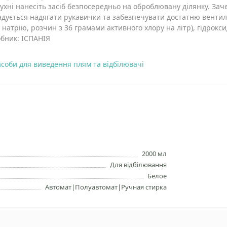
ухні нанесіть засіб безпосередньо на оброблювану ділянку. Заче
дується надягати рукавички та забезпечувати достатню вентиля
т натрію, розчин з 36 грамами активного хлору на літр), гідрок
бник: ІСПАНІЯ
асоби для виведення плям та відбілювачі
2000 мл
Для відбілювання
Белое
Автомат|Полуавтомат|Ручная стирка