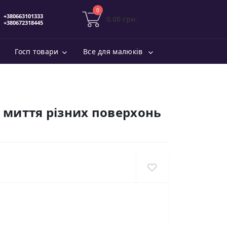
0
0.00 грн.
Госп товари
Все для малюків
а миття різних поверхонь