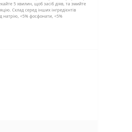
кайте 5 хвилин, щоб засіб діяв, та змийте
цію. Склад серед інших інгредієнтів
сид натрію, <5% фосфонати, <5%