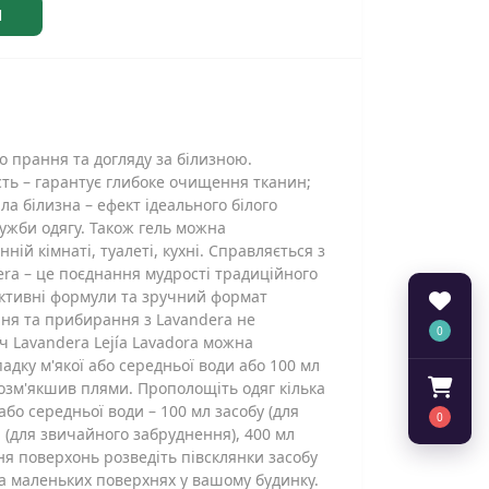
Я
о прання та догляду за білизною.
ть – гарантує глибоке очищення тканин;
ла білизна – ефект ідеального білого
ужби одягу. Також гель можна
ій кімнаті, туалеті, кухні. Справляється з
era – це поєднання мудрості традиційного
ективні формули та зручний формат
ння та прибирання з Lavandera не
0
ч Lavandera Lejía Lavadora можна
адку м'якої або середньої води або 100 мл
 розм'якшив плями. Прополощіть одяг кілька
або середньої води – 100 мл засобу (для
0
л (для звичайного забруднення), 400 мл
ня поверхонь розведіть півсклянки засобу
 та маленьких поверхнях у вашому будинку.