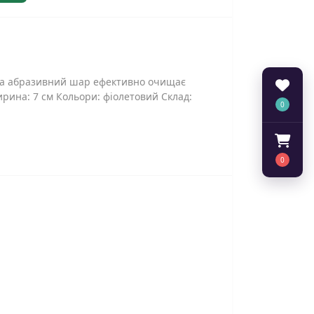
у, а абразивний шар ефективно очищає
рина: 7 см Кольори: фіолетовий Склад:
0
0