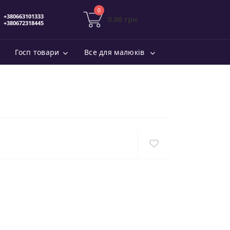
0
0.00 грн.
Госп товари
Все для малюків