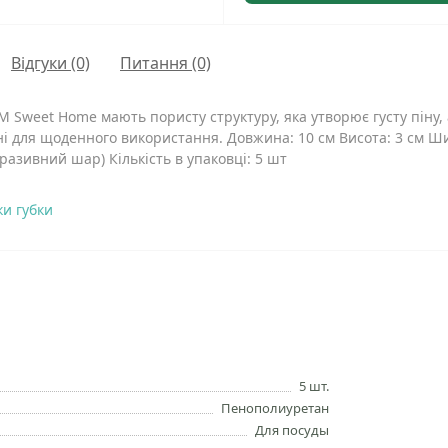
Відгуки (0)
Питання
(0)
ТМ Sweet Home мають пористу структуру, яка утворює густу пін
 для щоденного використання. Довжина: 10 см Висота: 3 см Ши
разивний шар) Кількість в упаковці: 5 шт
ки губки
5 шт.
Пенополиуретан
Для посуды