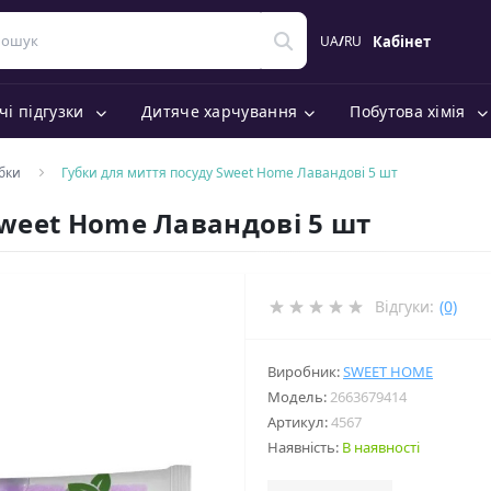
UA
/
RU
Кабінет
чі підгузки
Дитяче харчування
Побутова хімія
бки
Губки для миття посуду Sweet Home Лавандові 5 шт
Sweet Home Лавандові 5 шт
Відгуки:
(0)
Виробник:
SWEET HOME
Модель:
2663679414
Артикул:
4567
Наявність:
В наявності