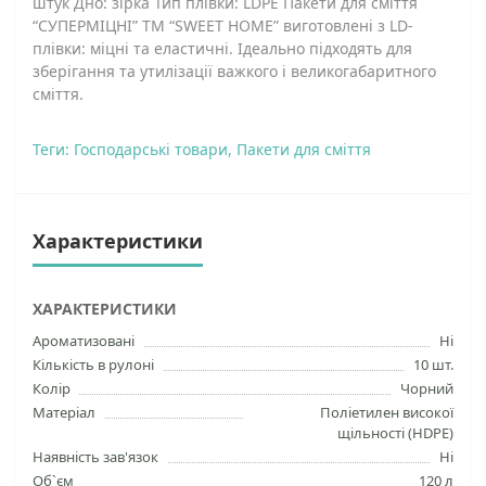
штук Дно: зірка Тип плівки: LDPE Пакети для сміття
“СУПЕРМІЦНІ” ТМ “SWEET HOME” виготовлені з LD-
плівки: міцні та еластичні. Ідеально підходять для
зберігання та утилізації важкого і великогабаритного
сміття.
Теги:
Господарські товари
,
Пакети для сміття
Характеристики
ХАРАКТЕРИСТИКИ
Ароматизовані
Ні
Кількість в рулоні
10 шт.
Колір
Чорний
Матеріал
Поліетилен високої
щільності (HDPE)
Наявність зав'язок
Ні
Об`єм
120 л