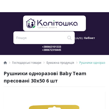
Кабінет
UA
/
RU
Господарські товари
Бумажна продукція
Рушники одноразові
Рушники одноразові Baby Team
пресовані 30х50 6 шт