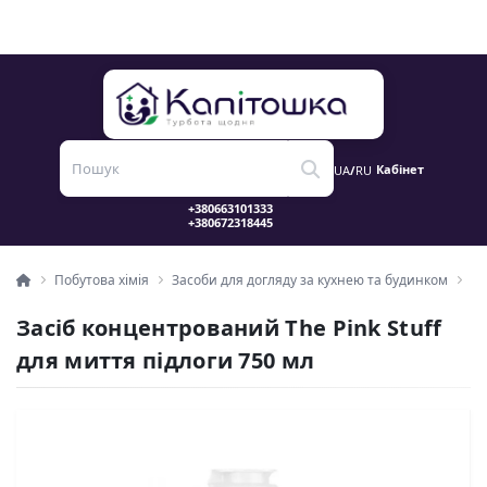
Кабінет
UA
/
RU
Побутова хімія
Засоби для догляду за кухнею та будинком
За
Засіб концентрований The Pink Stuff
для миття підлоги 750 мл