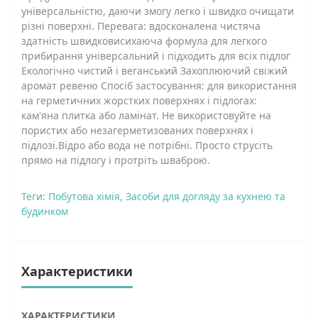
універсальністю, даючи змогу легко і швидко очищати
різні поверхні. Перевага: вдосконалена чистяча
здатність швидковисихаюча формула для легкого
прибирання універсальний і підходить для всіх підлог
Екологічно чистий і веганський Захоплюючий свіжий
аромат ревеню Спосіб застосування: для використання
на герметичних жорстких поверхнях і підлогах:
кам'яна плитка або ламінат. Не використовуйте на
пористих або незагерметизованих поверхнях і
підлозі.Відро або вода не потрібні. Просто струсіть
прямо на підлогу і протріть шваброю.
Теги:
Побутова хімія
,
Засоби для догляду за кухнею та
будинком
Характеристики
ХАРАКТЕРИСТИКИ