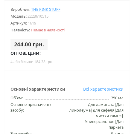
Виробник:
THE PINK STUFF
Модель:
2223610515
Артикул:
1619
Наявність:
Немає в наявності
244.00 грн.
ОПТОВІ ЦІНИ:
4 або більше 184.38 грн.
Основні характеристики
Всі характеристики
Об`єм:
750 мл
Основне призначення
Для ламината|Для
засобу:
линолеума|Для кафеля|Для
чистки камня|
Универсальное|Для
паркета
Тип засобу:
Рідина