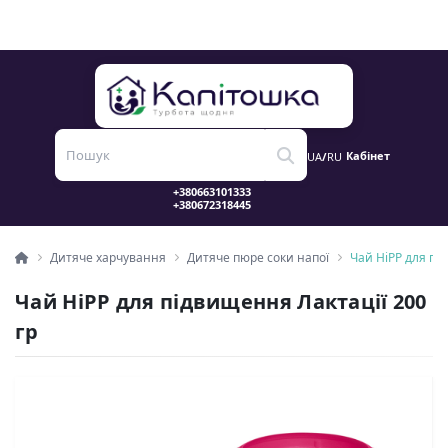
Кабінет
UA
/
RU
Дитяче харчування
Дитяче пюре соки напої
Чай HiPP для пі
Чай HiPP для підвищення Лактації 200
гр