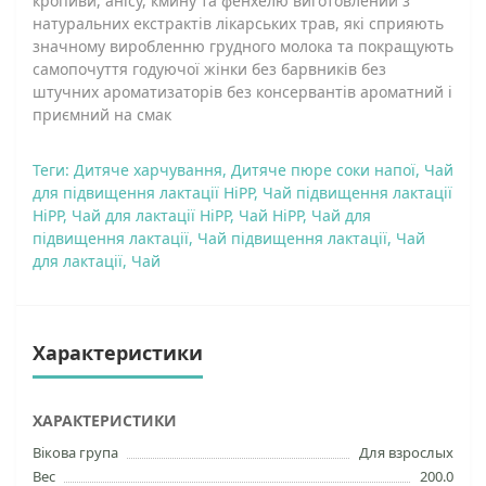
кропиви, анісу, кмину та фенхелю виготовлений з
натуральних екстрактів лікарських трав, які сприяють
значному виробленню грудного молока та покращують
самопочуття годуючої жінки без барвників без
штучних ароматизаторів без консервантів ароматний і
приємний на смак
Теги:
Дитяче харчування
,
Дитяче пюре соки напої
,
Чай
для підвищення лактації HiPP
,
Чай підвищення лактації
HiPP
,
Чай для лактації HiPP
,
Чай HiPP
,
Чай для
підвищення лактації
,
Чай підвищення лактації
,
Чай
для лактації
,
Чай
Характеристики
ХАРАКТЕРИСТИКИ
Вікова група
Для взрослых
Вес
200.0